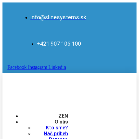
info@slinesystems.sk
+421 907 106 100
Facebook
Instagram
Linkedin
ZEN
O nás
Kto sme?
Náš príbeh