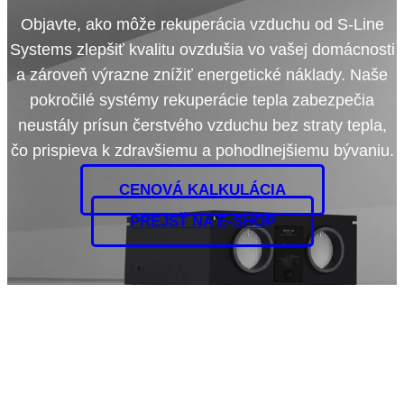
Objavte, ako môže rekuperácia vzduchu od S-Line
Systems zlepšiť kvalitu ovzdušia vo vašej domácnosti
a zároveň výrazne znížiť energetické náklady. Naše
pokročilé systémy rekuperácie tepla zabezpečia
neustály prísun čerstvého vzduchu bez straty tepla,
čo prispieva k zdravšiemu a pohodlnejšiemu bývaniu.
CENOVÁ KALKULÁCIA
PREJSŤ NA E-SHOP