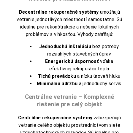
Decentrálne rekuperačné systémy
umožňujú
vetranie jednotlivých miestností samostatne. Sú
ideálne pre rekonštrukcie a riešenie lokálnych
problémov s vlhkosťou. Výhody zahŕňajú:
Jednoduchú inštaláciu
bez potreby
rozsiahlych stavebných úprav
Energetickú úspornosť
vďaka
efektívnej rekuperácii tepla
Tichú prevádzku
a nízku úroveň hluku
Minimálnu údržbu
a jednoduchý servis
Centrálne vetranie – Komplexné
riešenie pre celý objekt
Centrálne rekuperačné systémy
zabezpečujú
vetranie celého objektu prostredníctvom siete
vzduchotechnických rozvodov. Sú ideálne pre