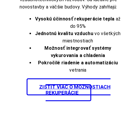
novostavby a väčšie budovy. Výhody zahŕňajú:
Vysokú účinnosť rekuperácie tepla
až
do 95%
Jednotnú kvalitu vzduchu
vo všetkých
miestnostiach
Možnosť integrovať systémy
vykurovania a chladenia
Pokročilé riadenie a automatizáciu
vetrania
ZISTIŤ VIAC O MOŽNOSTIACH
REKUPERÁCIE