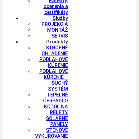
Patenty,
ocenenia a
certifikáty
Služby
PROJEKCIA
MONTÁŽ
SERVIS
Produkty
STROPNÉ
CHLADENIE
PODLAHOVÉ
KÚRENIE
PODLAHOVÉ
KÚRENIE –
SUCHÝ
SYSTÉM
TEPELNÉ
ČERPADLO
KOTOL NA
PELETY
SOLÁRNE
PANELY
STENOVÉ
VYKUROVANIE