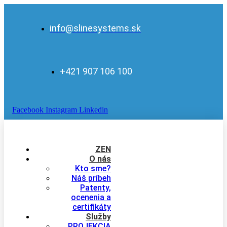
info@slinesystems.sk
+421 907 106 100
Facebook
Instagram
Linkedin
ZEN
O nás
Kto sme?
Náš príbeh
Patenty,
ocenenia a
certifikáty
Služby
PROJEKCIA