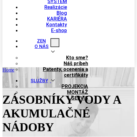
SYSTÉM
Realizácie
Blog
KARIÉRA
Kontakty
E-shop
ZEN
O NÁS
Kto sme?
Náš príbeh
Patenty, ocenenia a
Home
certifikáty
SLUŽBY
PROJEKCIA
MONTÁŽ
ZÁSOBNÍKY VODY A
SERVIS
AKUMULAČNÉ
NÁDOBY