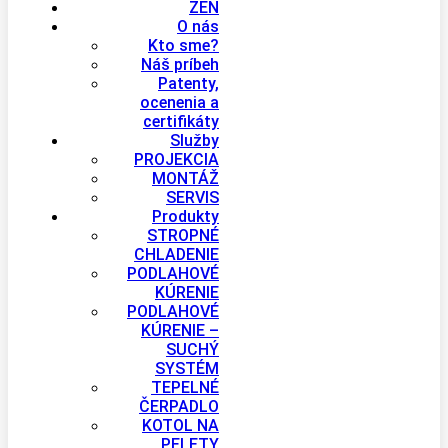
ZEN
O nás
Kto sme?
Náš príbeh
Patenty,
ocenenia a
certifikáty
Služby
PROJEKCIA
MONTÁŽ
SERVIS
Produkty
STROPNÉ
CHLADENIE
PODLAHOVÉ
KÚRENIE
PODLAHOVÉ
KÚRENIE –
SUCHÝ
SYSTÉM
TEPELNÉ
ČERPADLO
KOTOL NA
PELETY