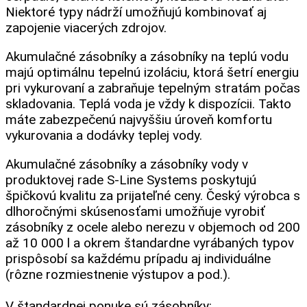
Niektoré typy nádrží umožňujú kombinovať aj
zapojenie viacerých zdrojov.
Akumulačné zásobníky a zásobníky na teplú vodu
majú optimálnu tepelnú izoláciu, ktorá šetrí energiu
pri vykurovaní a zabraňuje tepelným stratám počas
skladovania. Teplá voda je vždy k dispozícii. Takto
máte zabezpečenú najvyššiu úroveň komfortu
vykurovania a dodávky teplej vody.
Akumulačné zásobníky a zásobníky vody v
produktovej rade S-Line Systems poskytujú
špičkovú kvalitu za prijateľné ceny. Český výrobca s
dlhoročnými skúsenosťami umožňuje vyrobiť
zásobníky z ocele alebo nerezu v objemoch od 200
až 10 000 l a okrem štandardne vyrábaných typov
prispôsobí sa každému prípadu aj individuálne
(rôzne rozmiestnenie výstupov a pod.).
V štandardnej ponuke sú zásobníky: