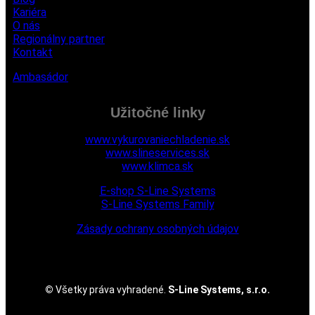
Kariéra
O nás
Regionálny partner
Kontakt
Ambasádor
Užitočné linky
www.vykurovaniechladenie.sk
www.slineservices.sk
www.klimca.sk
E-shop
S-Line Systems
S-Line Systems Family
Zásady ochrany osobných údajov
©
Všetky práva vyhradené.
S-Line Systems, s.r.o.