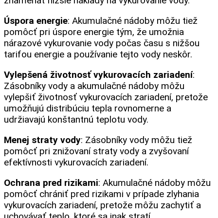
znamenať nižšie náklady na vykurovanie vody.
Úspora energie
: Akumulačné nádoby môžu tiež
pomôcť pri úspore energie tým, že umožnia
nárazové vykurovanie vody počas času s nižšou
tarifou energie a používanie tejto vody neskôr.
Vylepšená životnosť vykurovacích zariadení
:
Zásobníky vody a akumulačné nádoby môžu
vylepšiť životnosť vykurovacích zariadení, pretože
umožňujú distribúciu tepla rovnomerne a
udržiavajú konštantnú teplotu vody.
Menej straty vody
: Zásobníky vody môžu tiež
pomôcť pri znižovaní straty vody a zvyšovaní
efektívnosti vykurovacích zariadení.
Ochrana pred rizikami
: Akumulačné nádoby môžu
pomôcť chrániť pred rizikami v prípade zlyhania
vykurovacích zariadení, pretože môžu zachytiť a
uchovávať teplo, ktoré sa inak stratí.