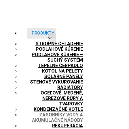
PRODUKTY
STROPNÉ CHLADENIE
PODLAHOVÉ KÚRENIE
PODLAHOVÉ KÚRENIE –
SUCHÝ SYSTÉM
TEPELNÉ ČERPADLO
KOTOL NA PELETY
SOLÁRNE PANELY
STENOVÉ VYKUROVANIE
RADIÁTORY
OCEĽOVÉ, MEDENÉ,
NEREZOVÉ RÚRY A
TVAROVKY
KONDENZAČNÉ KOTLE
ZÁSOBNÍKY VODY A
AKUMULAČNÉ NÁDOBY
REKUPERÁCIA